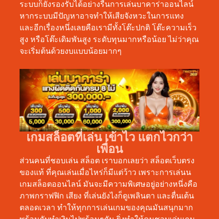
ระบบก็ยังรองรับได้อย่างรื่นการเล่นบาคาร่าออนไลน์
หากระบบมีปัญหาอาจทำให้เสียจังหวะในการแทง
และอีกเรื่องหนึ่งเลยคือเรามีทั้งโต๊ะปกติ โต๊ะความเร็ว
สูง หรือโต๊ะเดิมพันสูง ระดับทุนมากหรือน้อย ไม่ว่าคุณ
จะเริ่มต้นด้วยงบแบบน้อยมากๆ
เกมสล็อตที่เล่น เข้าไว แตกไวกว่า
เพื่อน
ส่วนคนที่ชอบเล่น สล็อต เราบอกเลยว่า สล็อตเว็บตรง
ของแท้ ที่คุณเล่นเมื่อไหร่ก็มีแต่ว้าว เพราะการเล่นน
เกมสล็อตออนไลน์ มันจะมีความพิเศษอยู่อย่างหนึ่งคือ
ภาพกราฟฟิก เสียง ที่เล่นยังไงก็ดูเพลินตา และตื่นเต้น
ตลอดเวลา ทำให้ทุกการเล่นเกมของคุณมันสนุกมาก